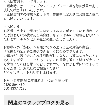
ルの除菌剤を用いて行います。
・退出時には、ドアノブやスイッチプレート等を除菌効果のある
洗剤で拭き上げいたします。
・密閉空間での作業を避ける為、作業中は定期的にお部屋の換気
をお願いいたします。
※お願い※
お客様ご自身やご家族がコロナウィルスに感染している場合、ま
たは疑わしい症状がある場合は、キャンセルのご連絡をお願いい
たします（キャンセル料金は発生いたしません）。
お客様への「安心」をお届けできるよう万全の対策を実施し、
「感動と満足」をご提供できるように努めて参ります。
ご家族がお家で過ごされる時間が長くなり、大変になったことも
ありますが楽しいこともあります。お掃除を通じて皆様が少しで
も快適になればと思っておりますので、なにかお手伝いできるこ
とがあれば、お気軽にご相談ください。
どうぞよろしくお願い申し上げます。
おそうじ本舗 鶴見本町通店 代表 伊藤大作
0120-804-480
080-8337-7178
関連のスタッフブログを見る