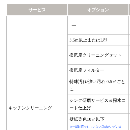
サービス
オプション
―
3.5m以上またはL型
換気扇クリーニングセット
換気扇フィルター
特殊汚れ/強い汚れ 0.5㎡ごと
に
シンク研磨サービス＆撥水コ
キッチンクリーニング
ート仕上げ
壁紙染色10㎡以下
※一部対応をしていない店舗がございま